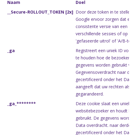
Naam
Doel
__Secure-ROLLOUT_TOKEN [2x]
Door deze token in te stelle
Google ervoor zorgen dat een
consistente versie van een exp
verschillende sessies of op ver
'gefaseerde uitrol' of 'A/B-test'
_ga
Registreert een uniek ID voor
te houden hoe de bezoeker de
gegevens worden gebruikt voor
Gegevensoverdracht naar derde
gecertificeerd onder het Data
aangeeft dat uw rechten als 
gegarandeerd.
_ga_********
Deze cookie slaat een uniek I
websitebezoeker en houdt bij
gebruikt. De gegevens worden 
Data overdracht. naar derde la
gecertificeerd onder het Data